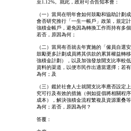
至1.12%。就此，政府可否告知本會：
（一）當局在明年會如何鼓勵和協助計劃成
會否研究推行「一生一帳戶」政策，規定計
強積金帳戶，避免因為轉換工作而持有多個
若否，原因為何；
（二）當局有否就去年實施的「僱員自選安
鼓勵更多計劃成員將其供款的累算權益轉移
強積金計劃），以及加強發放開支比率較低
資料的渠道，以便市民作出適當選擇；若有
為何；及
（三）鑑於社會人士就開支比率應否設定上
究可行及有效的措施（例如提倡將相關程序
成本），解決強積金流程繁複及資源重叠等
為何；若否，原因為何？
答覆：