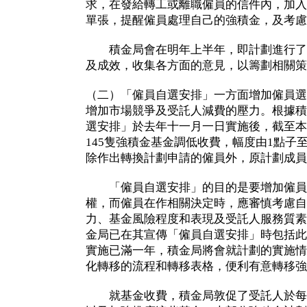
求，在發給轉工或離職僱員的信件內，加入
單張，提醒僱員處理自己的強積金，及考慮
積金局會在明年上半年，即計劃進行了
及成效，收集各方面的意見，以籌劃相關策
（二）「僱員自選安排」一方面增加僱員選
增加市場競爭及受託人減費的壓力。根據積
選安排」於去年十一月一日實施後，截至本
145隻強積金基金調低收費，幅度由1點子至8
除作出轉換計劃申請的僱員外，原計劃成員
「僱員自選安排」的目的是要增加僱員
權，而僱員在作相關決定時，應審慎考慮自
力、基金風險程度和表現及受託人服務質素
金局已在其宣傳「僱員自選安排」時包括此
實施已滿一年，積金局將會就計劃的實施情
化轉移的流程和轉移表格，便利有意轉移強
就基金收費，積金局敦促了受託人於每