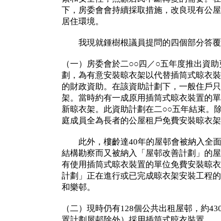
下，房委會會持續採取措施，改良現有公屋
居住環境。
我現就鍾樹根議員提問的四個部分答覆
（一）房委會於二○○四／○五年度推出資
劃，為有意安裝晾衣架以代替插筒式晾衣裝
的財政資助。在該資助計劃下，一般住戶只
架。當時約有一成原用插筒式晾衣裝置的單
新晾衣架。此資助計劃在二○○五年結束。
庭成員全為長者的公屋租戶免費安裝晾衣架
此外，樓齡達40年的屋邨會被納入全面
結構勘察而又被納入「屋邨改善計劃」的屋
有使用插筒式晾衣裝置的單位免費安裝晾衣
計劃」正在進行或已完成晾衣架安裝工程的
和樂邨。
（二）現時仍有128個公共出租屋邨，約430
置計劃屋邨除外）採用插筒式晾衣裝置。