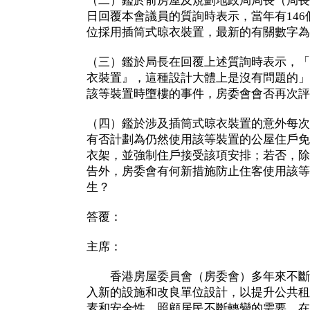
（二）鑑於前房屋及規劃地政局局長（局長
日回覆本會議員的質詢時表示，當年有146個公
位採用插筒式晾衣裝置，最新的有關數字為
（三）鑑於局長在回覆上述質詢時表示，「
衣裝置』，這種設計大體上是沒有問題的」
該等裝置時墮樓的事件，房委會會否再次評
（四）鑑於涉及插筒式晾衣裝置的意外每次
有否計劃為仍然使用該等裝置的公屋住戶免
衣架，並強制住戶接受該項安排；若否，除
告外，房委會有何新措施防止住客使用該等
生？
答覆：
主席：
香港房屋委員會（房委會）多年來不斷
入新的設施和改良單位設計，以提升公共租
素和安全性，照顧居民不斷轉變的需要。在