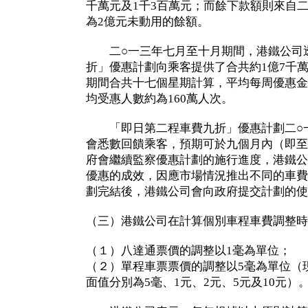
千萬元及1千3百萬元；而餘下款額則來自
為2億元未動用的餘額。
二○一三年七月至十月期間，港鐵公司
折」優惠計劃向乘客提供了合共約1億7千
期間合共十七個星期計算，平均每周優惠金
均受惠人數約為160萬人次。
「即日第二程車費九折」優惠計劃二○一
會悉數回饋乘客，預期可於九個月內（即至
府會繼續監察優惠計劃的施行進度，港鐵公
優惠的成效，因應市場情況推出不同的車費
劃完結後，港鐵公司會向政府提交計劃的使
（三）港鐵公司在計算個別車程車費調整時
（１）八達通票價的調整以1毫為單位；
（２）單程車票票價的調整以5毫為單位（
面值分別為5毫、1元、2元、5元及10元）