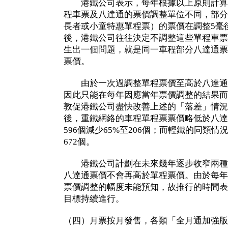
港鐵公司表示，每年根據以上原則計算
程車票及八達通的票價調整單位不同，部分
長者或小童特惠單程票）的票價在調整5毫
後，港鐵公司往往決定不調整這些單程車票
生出一個問題，就是同一車程部分八達通票
票價。
由於一次過調整單程票價至高於八達通
因此只能在每年因應當年票價調整的結果而
敦促港鐵公司盡快改善上述的「落差」情況
後，重鐵網絡的車程單程票票價略低於八達
596個減少65%至206個；而輕鐵的同類情況
672個。
港鐵公司計劃在未來幾年逐步收窄兩種
八達通票價不會再高於單程票價。由於每年
票價調整的幅度未能預知，故推行的時間表
目標持續進行。
（四）月票按月發售，各類「全月通加強版