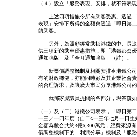
（４）設立「服務表現」安排，就不符表現
上述四項措施令所有乘客受惠。透過「
表現」安排下所得的金額會透過「即日第二
饋乘客。
另外，為照顧經常乘搭港鐵的中、長途
供三項新的乘車優惠措施，即「港鐵都會優
通加強版」及「全月通加強版」（註）。
新票價調整機制及相關安排令港鐵公司
有的財政穩健，亦能同時顧及其企業社會責
的合理訴求，及讓廣大市民分享港鐵公司的
就鄧家彪議員提問的各部分，現答覆如
（一）及（二）港鐵公司表示，「即日第二
一三／一四年度（自二○一三年七月一日生
金額為數合共約3億6,300萬元，經費來
價調整機制下的「利潤分享」機制及「服務