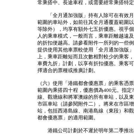
常乘搭中、長途車程，或需要經常乘搭特定
「全月通加強版」持有人除可在有效月
範圍的車站外，如前往其全月通覆蓋範圍以
等除外），均享有額外七五折優惠。視乎個
人的乘車模式，一般而言，乘車距離越遠及
的折扣便越高。請參看附件一所列的一些例
提供使用其他車票較使用「全月通加強版」
上，乘車距離短而且次數相對較少的乘客，
車費九折」計劃，以享有折扣優惠。乘客可
擇適合的票種或推廣計劃。
（六）使用「港鐵都會優惠票」的乘客憑票
範圍內乘搭四十程，優惠價為400元。指
線、觀塘線和將軍澳線的所有車站，以及東
市區車站（請參閱附件二）。將來在市區增
站，包括西港島線、南港島線（東段）和觀
都會優惠票」的適用範圍。
港鐵公司計劃於不遲於明年第二季推出