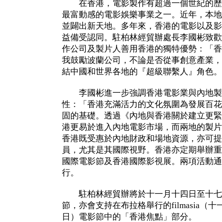
在香港，電影製作有超過一個世紀的歷
最富動感的電影娛樂事業之一。近年，本地
並闢出新天地。多年來，香港的電影以及影
益備受認同。駐柏林經貿辦處長李國彬致歡
作公司及製片人善用香港的獨特優勢：「香
我鼓勵波蘭公司，不論是否從事創意產業，
結中國和世界各地的『超級聯繫人』角色。
李國彬進一步強調香港電影業與內地製
性：「香港充滿活力的文化氛圍為發展百花
固的基礎。透過《內地與香港關於建立更緊
港更易於進入內地電影市場，而兩地的製片
香港既受惠於內地財政和場地資源，亦可提
員，尤其是其國際視野。香港亦定期舉辦重
國際電影節及香港國際影視展。兩項活動通
行。
駐柏林經貿辦將於十一月十四日至十七
節，亦會支持在布拉格舉行的filmasia（
日）電影節中的「香港焦點」部分。