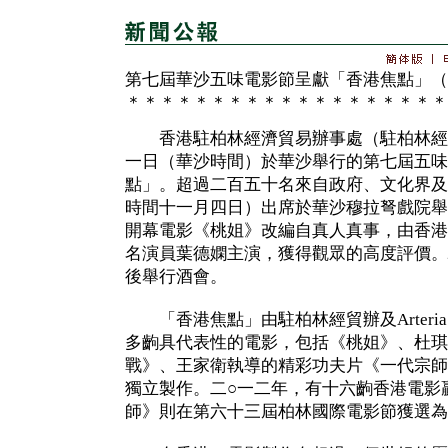
第七屆華沙五味電影節呈獻「香港焦點」（
＊＊＊＊＊＊＊＊＊＊＊＊＊＊＊＊＊＊＊
香港駐柏林經濟貿易辦事處（駐柏林經
一日（華沙時間）於華沙舉行的第七屆五味
點」。超過二百五十名來自政府、文化界及
時間十一月四日）出席於華沙穆拉弩戲院舉
開幕電影《桃姐》改編自真人真事，由香港
名演員葉德嫻主演，獲得觀眾的高度評價。
後舉行酒會。
「香港焦點」由駐柏林經貿辦及Arteria Art
多齣具代表性的電影，包括《桃姐》、杜琪
戰》、王家衛執導的精彩功夫片《一代宗師
獨立製作。二○一二年，有十六齣香港電影
師》則在第六十三屆柏林國際電影節獲選為