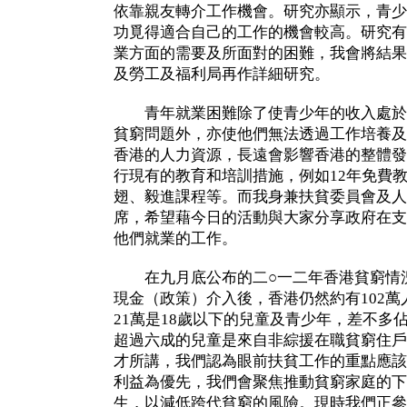
依靠親友轉介工作機會。研究亦顯示，青少
功覓得適合自己的工作的機會較高。研究有
業方面的需要及所面對的困難，我會將結果
及勞工及福利局再作詳細研究。
青年就業困難除了使青少年的收入處於
貧窮問題外，亦使他們無法透過工作培養及
香港的人力資源，長遠會影響香港的整體發
行現有的教育和培訓措施，例如12年免費
翅、毅進課程等。而我身兼扶貧委員會及人
席，希望藉今日的活動與大家分享政府在支
他們就業的工作。
在九月底公布的二○一二年香港貧窮情況
現金（政策）介入後，香港仍然約有102
21萬是18歲以下的兒童及青少年，差不多
超過六成的兒童是來自非綜援在職貧窮住戶
才所講，我們認為眼前扶貧工作的重點應該
利益為優先，我們會聚焦推動貧窮家庭的下
生，以減低跨代貧窮的風險。現時我們正參