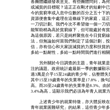
各團體繼續發表意見。有些團體問到，為何
或減貧的目標呢？這正正在剛才的短劇中已
今的貧窮率或入息中位數的百分之五十下的
資源便會集中處理在這條線下的家庭，這正
一刀切計劃。我們今次不希望做一個一刀切
能幫助稍為高於貧窮線下，但可能處於有貧
為這個原因，若只是純粹聚焦在今日貧窮線
法，但無論如何當我們制定了這個計劃，投
信，亦有信心和大家說減貧的力度和扶貧的
多給一點耐性，多給一點時間我們進行相關
另外關於今日調查的主題，青年就業是
注的議題。政府統計處最新一季的數據顯示
過3萬是介乎15至24歲的青少年，佔整體
其中15至19歲青年的失業率是17.8%，
高。而20至24歲青年的失業率是8.3%。
3.4%為高，這顯示我們必須為年青人就業
上述青少年的就業特徵，亦大體反映在
青年就業困難研究」的結果，這些青少年多