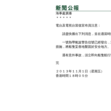
海事處廣播
＊＊＊＊＊
電台及電視台當值宣布員注意：
請盡快播出下列消息，並在適當時
一號熱帶氣旋警告信號已經發出，海
措施，將船隻妥善地繫固於安全地方。
遇有意外事故，須立即向船隻航行監
完
２０１３年１１月１日（星期五）
香港時間１８時０５分