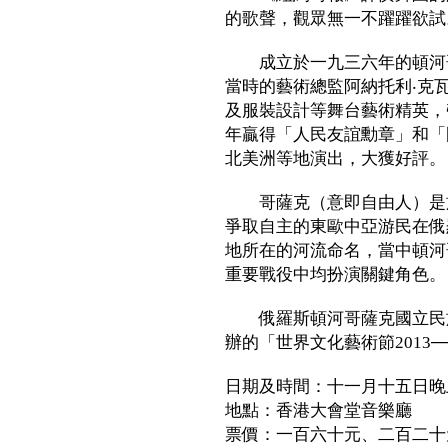
的歌聲，觀眾無一不躍躍欲試
成立於一九三六年的頓河哥
當時的藝術總監阿納托利‧克
及服裝設計等舞台藝術精英，
年贏得「人民友誼勳章」和「
北美洲等地演出，大獲好評。
哥薩克（意即自由人）是於
爭取自主的東歐中亞游民在俄
地所在的河流命名，當中頓河
重要戰役中均扮演關鍵角色。
俄羅斯頓河哥薩克國立民族
辦的「世界文化藝術節2013
日期及時間：十一月十五日晚
地點：香港大會堂音樂廳
票價：一百六十元、二百二十