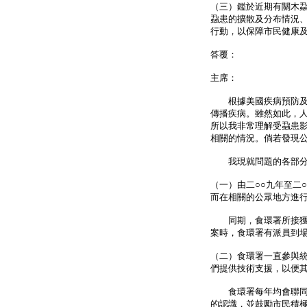
（三）鑑於近期有關木
蝨患的擴散及分布情況
行動，以保障市民健康
答覆：
主席：
根據美國疾病預防及控
傳播疾病。雖然如此，
所以我非常理解受蝨患
相關的情況。倘若發現
我現就問題的各部分
（一）由二○○九年至二
而在相關的公眾地方進
同期，食環署所接獲相
案時，食環署有派員到
（二）食環署一直參與
們提供技術支援，以便
食環署每年均會聯同其
的認識，並鼓勵市民積