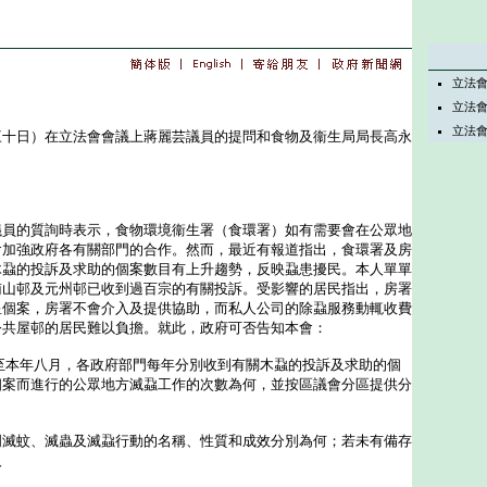
立法
立法
立法
日）在立法會會議上蔣麗芸議員的提問和食物及衞生局局長高永
的質詢時表示，食物環境衞生署（食環署）如有需要會在公眾地
會加強政府各有關部門的合作。然而，最近有報道指出，食環署及房
木蝨的投訴及求助的個案數目有上升趨勢，反映蝨患擾民。本人單單
南山邨及元州邨已收到過百宗的有關投訴。受影響的居民指出，房署
星個案，房署不會介入及提供協助，而私人公司的除蝨服務動輒收費
公共屋邨的居民難以負擔。就此，政府可否告知本會：
至本年八月，各政府部門每年分別收到有關木蝨的投訴及求助的個
個案而進行的公眾地方滅蝨工作的次數為何，並按區議會分區提供分
門滅蚊、滅蟲及滅蝨行動的名稱、性質和成效分別為何；若未有備存
及