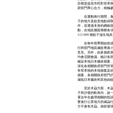
目標是提高市民對登革
府部門齊心合力，積極參
在運動推行期間，食環
子的地方及蚊患地點採
作，並透過本身的網絡
動，在地區層面籌辦各
115 099 個蚊子滋
在每年雨季開始前或在
行跨部門地區滅蚊專責
意見。另外，由多個政
均會召開會議，檢討各
確診本地日本腦炎個案
深化各相關政府部門所
有登革熱的本地個案及
個案，各相關政府部門
減低日本腦炎和其他由
至於木蝨方面，木蝨一
子和沙發的軟座內，故
署去年在處理相關的投
要進行公眾地方的滅蝨
方不會有木蝨。倘若發