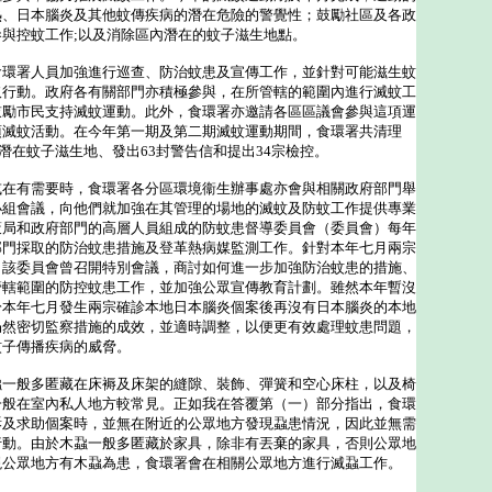
熱、日本腦炎及其他蚊傳疾病的潛在危險的警覺性；鼓勵社區及各政
與控蚊工作;以及消除區內潛在的蚊子滋生地點。
署人員加強進行巡查、防治蚊患及宣傳工作，並針對可能滋生蚊
取行動。政府各有關部門亦積極參與，在所管轄的範圍內進行滅蚊工
鼓勵市民支持滅蚊運動。此外，食環署亦邀請各區區議會參與這項運
項滅蚊活動。在今年第一期及第二期滅蚊運動期間，食環署共清理
生地及潛在蚊子滋生地、發出63封警告信和提出34宗檢控。
有需要時，食環署各分區環境衞生辦事處亦會與相關政府部門舉
小組會議，向他們就加強在其管理的場地的滅蚊及防蚊工作提供專業
策局和政府部門的高層人員組成的防蚊患督導委員會（委員會）每年
部門採取的防治蚊患措施及登革熱病媒監測工作。針對本年七月兩宗
，該委員會曾召開特別會議，商討如何進一步加強防治蚊患的措施、
管轄範圍的防控蚊患工作，並加強公眾宣傳教育計劃。雖然本年暫沒
於本年七月發生兩宗確診本地日本腦炎個案後再沒有日本腦炎的本地
仍然密切監察措施的成效，並適時調整，以便更有效處理蚊患問題，
蚊子傳播疾病的威脅。
般多匿藏在床褥及床架的縫隙、裝飾、彈簧和空心床柱，以及椅
一般在室內私人地方較常見。正如我在答覆第（一）部分指出，食環
訴及求助個案時，並無在附近的公眾地方發現蝨患情況，因此並無需
行動。由於木蝨一般多匿藏於家具，除非有丟棄的家具，否則公眾地
現公眾地方有木蝨為患，食環署會在相關公眾地方進行滅蝨工作。