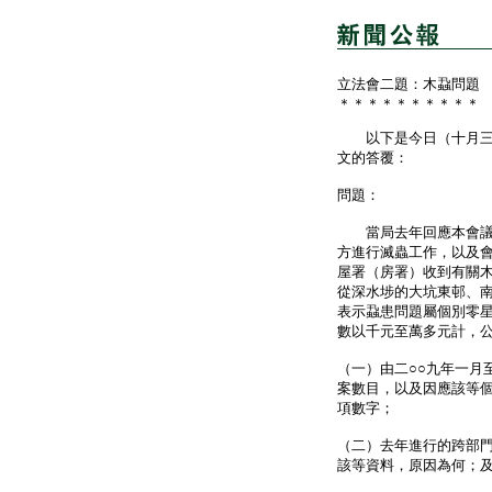
立法會二題：木蝨問題
＊＊＊＊＊＊＊＊＊＊
以下是今日（十月三十
文的答覆：
問題：
當局去年回應本會議員
方進行滅蟲工作，以及
屋署（房署）收到有關
從深水埗的大坑東邨、
表示蝨患問題屬個別零
數以千元至萬多元計，
（一）由二○○九年一月
案數目，以及因應該等
項數字；
（二）去年進行的跨部
該等資料，原因為何；