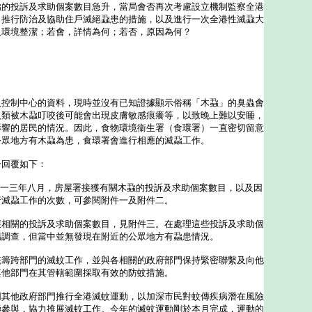
蝨的投訴及求助個案數目急升，當局會否再次考慮設立機制監察全港
、推行防治及協助住戶滅絕蝨患的措施，以及進行一次全港性滅蝨大
及環境整潔；若會，詳情為何；若否，原因為何？
制中心的資料，現時並沒有已知證據顯示俗稱「木蝨」的臭蟲會
人類被木蝨叮咬後可能會出現皮膚敏感痕癢等，以致晚上難以安睡，
影響的居民的情況。因此，食物環境衞生署（食環署）一直密切留意
公眾地方有木蝨為患，食環署會進行相應的滅蝨工作。
回覆如下：
○一三年八月，房屋署接獲有關木蝨的投訴及求助個案數目，以及因
行滅蝨工作的次數，可參閱附件一及附件二。
關的投訴及求助個案數目，見附件三。在處理這些投訴及求助個
場調查，但當中並無發現在附近的公眾地方有蝨患情況。
統籌跨部門的滅蚊工作，並與各相關的政府部門保持緊密聯繫及向他
其他部門在其管轄範圍採取有效的防蚊措施。
他政府部門推行全港滅蚊運動，以加深市民對蚊傳疾病潛在風險
極參與，協力推展滅蚊工作。今年的滅蚊運動剛於本月完成，運動的