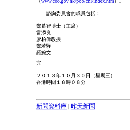
（
www.ceo.gov.hk/poo/chi/index.htm
）。
諮詢委員會的成員包括：
鄭慕智博士（主席）
雷添良
廖柏偉教授
鄭若驊
羅婉文
完
２０１３年１０月３０日（星期三）
香港時間１８時０８分
新聞資料庫
|
昨天新聞