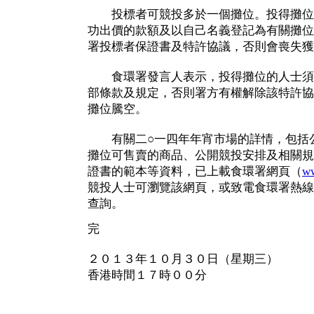
投標者可競投多於一個攤位。投得攤位
功出價的款額及以自己名義登記為有關攤位
署投標者保證書及特許協議，否則會喪失獲
食環署發言人表示，投得攤位的人士須
部條款及規定，否則署方有權解除該特許協
攤位騰空。
有關二○一四年年宵市場的詳情，包括公
攤位可售賣的商品、公開競投安排及相關規
證書的範本等資料，已上載食環署網頁（
ww
競投人士可瀏覽該網頁，或致電食環署熱線
查詢。
完
２０１３年１０月３０日（星期三）
香港時間１７時００分