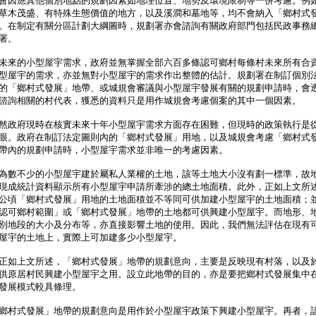
會因應其他個別地點的規劃因素如地理位置、地勢及環境限制等一併考慮。例
草木茂盛、有特殊生態價值的地方，以及溪澗和墓地等，均不會納入「鄉村式
。在制定有關分區計劃大綱圖時，規劃署亦會諮詢有關政府部門包括民政事務
署。
來的小型屋宇需求，政府並無掌握全部六百多條認可鄉村每條村未來所有合
型屋宇的需求，亦並無對小型屋宇的需求作出整體的估計。規劃署在制訂個別
的「鄉村式發展」地帶、或城規會審議與小型屋宇發展有關的規劃申請時，會
諮詢相關的村代表，獲悉的資料只是用作城規會考慮個案的其中一個因素。
政府現時在核實未來十年小型屋宇需求方面存在困難，但現時的政策執行是
眼。政府在制訂法定圖則內的「鄉村式發展」用地，以及城規會考慮「鄉村式
帶內的規劃申請時，小型屋宇需求並非唯一的考慮因素。
數不少的小型屋宇建於屬私人業權的土地，該等土地大小沒有劃一標準，故
現成統計資料顯示所有小型屋宇申請所牽涉的總土地面積。此外，正如上文所
公頃「鄉村式發展」用地的土地面積並不等同可供加建小型屋宇的土地面積；
認可鄉村範圍」或「鄉村式發展」地帶的土地都可供興建小型屋宇。而地形、
別地段的大小及分布等，亦直接影響土地的使用。因此，我們無法評估在現有
屋宇的土地上，實際上可加建多少小型屋宇。
正如上文所述，「鄉村式發展」地帶的規劃意向，主要是反映現有村落，以及
供原居村民興建小型屋宇之用。設立此地帶的目的，亦是要把鄉村式發展集中
發展模式較具條理。
村式發展」地帶的規劃意向是用作於小型屋宇政策下興建小型屋宇。再者，