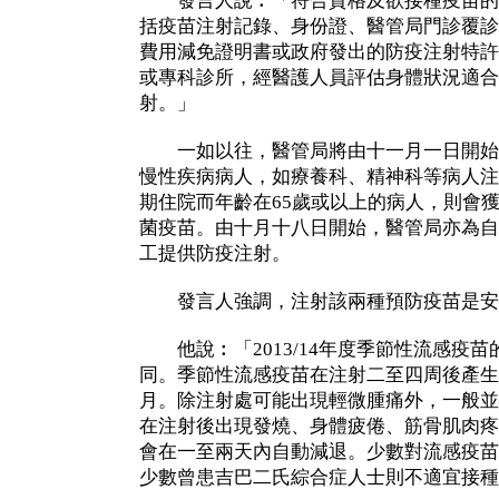
發言人說︰「符合資格及欲接種疫苗的
括疫苗注射記錄、身份證、醫管局門診覆診
費用減免證明書或政府發出的防疫注射特許
或專科診所，經醫護人員評估身體狀況適合
射。」
一如以往，醫管局將由十一月一日開始
慢性疾病病人，如療養科、精神科等病人注
期住院而年齡在65歲或以上的病人，則會
菌疫苗。由十月十八日開始，醫管局亦為自
工提供防疫注射。
發言人強調，注射該兩種預防疫苗是安
他說︰「2013/14年度季節性流感疫苗的成
同。季節性流感疫苗在注射二至四周後產生
月。除注射處可能出現輕微腫痛外，一般並
在注射後出現發燒、身體疲倦、筋骨肌肉疼
會在一至兩天內自動減退。少數對流感疫苗
少數曾患吉巴二氏綜合症人士則不適宜接種