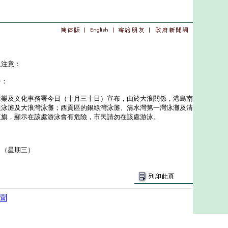
員注意：
告：
及文化事務署今日（十月三十日）宣布，由於大浪關係，港島南
澳泳灘及大浪灣泳灘；西貢區的銀線灣泳灘、清水灣第一灣泳灘及清
紅旗，顯示在該處游泳會有危險，市民請勿在該處游泳。
日（星期三）
聞