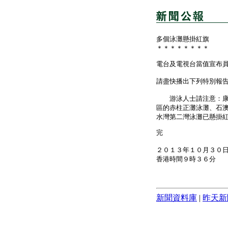
多個泳灘懸掛紅旗
＊＊＊＊＊＊＊＊
電台及電視台當值宣布
請盡快播出下列特別報
游泳人士請注意：康樂
區的赤柱正灘泳灘、石
水灣第二灣泳灘已懸掛
完
２０１３年１０月３０
香港時間９時３６分
新聞資料庫
|
昨天新