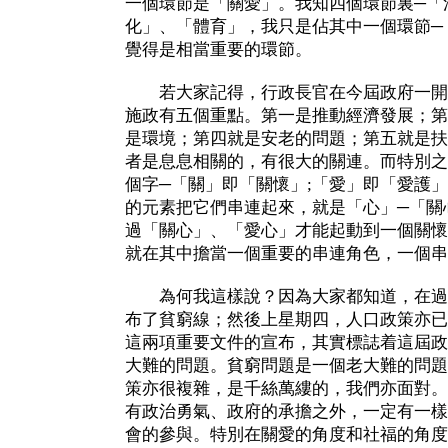
一個環節是「關愛」。我知四個環節裏─「
化」、「體育」，我只是佔其中一個環節─
覺得是相當重要的環節。
若大家記得，行政長官在今屆政府一開
施政有五個重點。第一是推動經濟發展；第
是環境；第四就是安老的問題；第五就是扶
者是息息相關的，有很大的關連。而特別之
個字─「關」即「關懷」;「愛」即「愛護
的元素把它們串連起來，就是「心」─「關
過「關心」、「愛心」才能起動到一個關懷
就在其中擔當一個重要的串連角色，一個串
為何我這樣說？因為大家都知道，在過
布了貧窮線；然後上星期四，人口政策亦已
這兩項重要文件的宣布，其實標誌着這屆政
大難的問題。貧窮問題是一個老大難的問題
策亦很複雜，是千絲萬縷的，我們亦面對。
有政治勇氣、政府的承擔之外，一定有一樣
會的參與。特別在關愛的角度和社福的角度