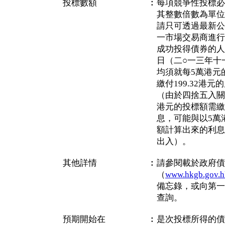
投標數額 ︰每項競爭性投標必須
其整數倍數為單位。任
請只可透過最新公布名
一市場交易商進行
成功投得債券的人士於
日（二○一三年十一月
均須就每5萬港元的最
繳付199.32港元的累
（由於四捨五入關係，
港元的投標額需繳付的
息，可能與以5萬港元
額計算出來的利息數
出入）。
其他詳情 ︰請參閱載於政府債券
（
www.hkgb.gov.h
備忘錄，或向第一市場
查詢。
預期開始在 ︰是次投標所得的債