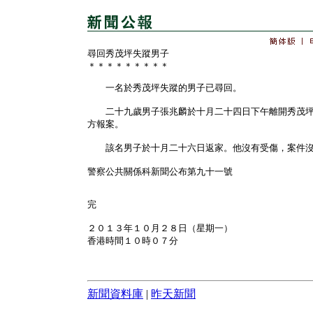
尋回秀茂坪失蹤男子
＊＊＊＊＊＊＊＊＊
一名於秀茂坪失蹤的男子已尋回。
二十九歲男子張兆麟於十月二十四日下午離開秀茂坪
方報案。
該名男子於十月二十六日返家。他沒有受傷，案件沒
警察公共關係科新聞公布第九十一號
完
２０１３年１０月２８日（星期一）
香港時間１０時０７分
新聞資料庫
|
昨天新聞