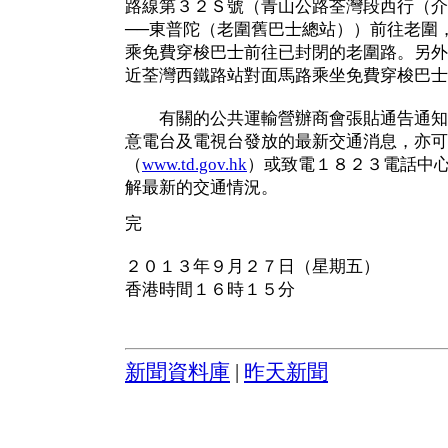
路線第３２Ｓ號（青山公路荃灣段西行（介
──東普陀（老圍舊巴士總站））前往老圍
乘免費穿梭巴士前往已封閉的老圍路。另外
近荃灣西鐵路站對面馬路乘坐免費穿梭巴士
有關的公共運輸營辦商會張貼通告通知
意電台及電視台發放的最新交通消息，亦可
（
www.td.gov.hk
）或致電１８２３電話中
解最新的交通情況。
完
２０１３年９月２７日（星期五）
香港時間１６時１５分
新聞資料庫
|
昨天新聞