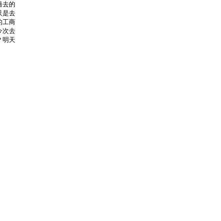
過去的
只是去
的工商
今次去
？明天