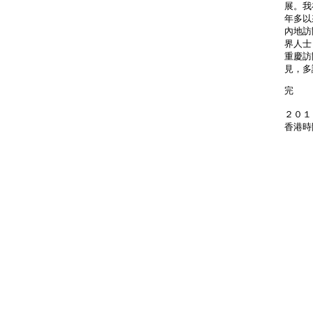
展。我
年多以
內地訪
界人士
重慶訪
見，多
完
２０１
香港時