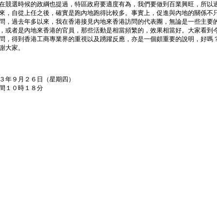
在競選時候的政綱也提過，特區政府要適度有為，我們要做到百業興旺，所以
來，自從上任之後，確實是跑內地跑得比較多。事實上，促進與內地的關係不
問，過去年多以來，我在香港接見內地來香港訪問的代表團，無論是一些主要
，或者是內地來香港的官員，那些活動是相當頻繁的，效果相當好。大家看到
問，得到香港工商專業界的重視以及踴躍反應，亦是一個頗重要的說明，好嗎
謝大家。
３年９月２６日（星期四）
間１０時１８分