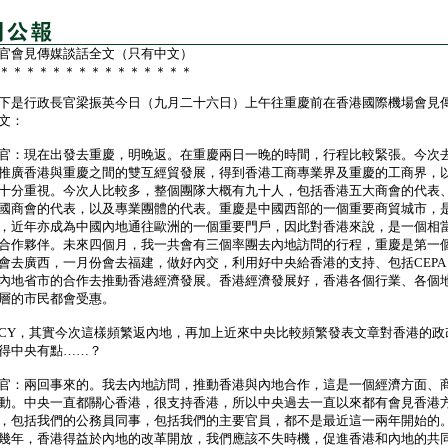
官會見傳媒談話全文（只有中文）
＊＊＊＊＊＊＊＊＊＊＊＊＊＊＊
是行政長官梁振英今日（九月二十六日）上午往重慶前在香港國際機場會見
文：
官：現在出發去重慶，明晚返。在重慶兩日一晚的時間，行程比較緊張。今次
推廣香港與重慶之間的雙互經貿發展，得到香港工商專業界及重慶的工商界，
十分重視。今次人比較多，整個團隊大概有九十人，包括香港五大商會的代表
國商會的代表，以及專業團體的代表。重慶是中國西部的一個重要商貿城市，
，近年亦成為中國內地通往歐洲的一個重要門戶，因此對香港來說，是一個相
合作夥伴。未來四個月，我一共會有三個率團去內地訪問的行程，重慶是第一
會去廣西，一月份會去福建，做好內交，利用好中央給香港的支持、包括CEPA
內地省市的合作去推動香港經濟發展。香港經濟發展好，香港各個行業、各個
層的市民都會受惠。
CY，其實今次這樣頻繁返內地，再加上近來中央比較頻繁發表文章對香港的政
得中央有點……？
官：兩回事來的。我去內地訪問，推動香港與內地合作，這是一個經濟方面、
動。中央一直都關心香港，很支持香港，所以中央過去一直以來都有會見香港
，包括我們的公務員同事，包括我們的主要官員，都不是最近這一兩年開始的
幾年，香港得益於內地的改革開放，我們應該不失時機，促進香港和內地的共