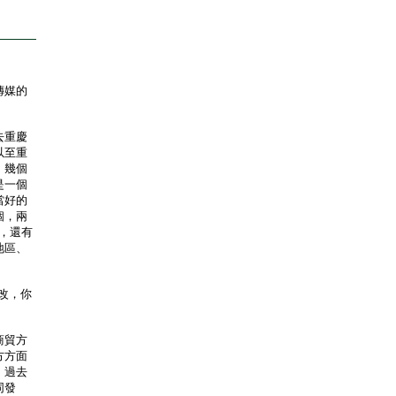
傳媒的
去重慶
以至重
、幾個
是一個
當好的
個，兩
，還有
地區、
改，你
商貿方
方方面
。過去
同發