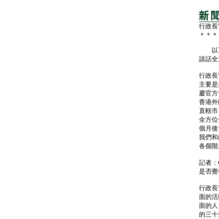
行政長
＊＊＊
以下
談話全
行政長
主要是
慶官方
香港外
直轄市
全方位
個月後
我們和
各個階
記者：
是否覺
行政長
面的活
面的人
的三十