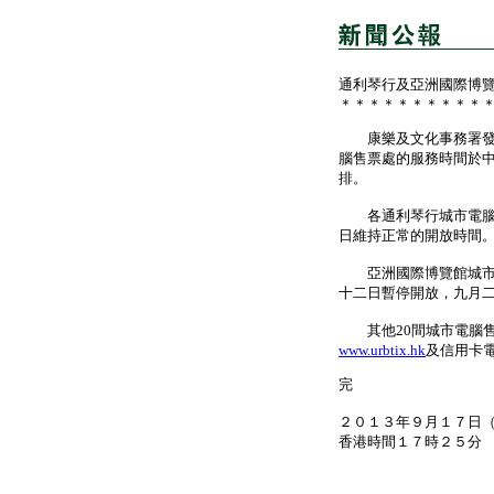
通利琴行及亞洲國際博
＊＊＊＊＊＊＊＊＊＊
康樂及文化事務署發言
腦售票處的服務時間於
排。
各通利琴行城市電腦售
日維持正常的開放時間
亞洲國際博覽館城市電
十二日暫停開放，九月
其他20間城市電腦售
www.urbtix.hk
及信用卡
完
２０１３年９月１７日
香港時間１７時２５分