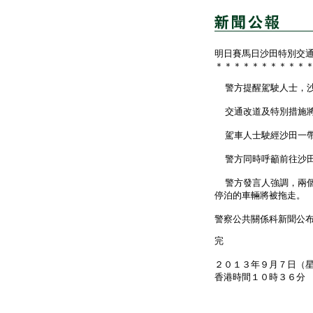
明日賽馬日沙田特別交
＊＊＊＊＊＊＊＊＊＊
警方提醒駕駛人士，沙
交通改道及特別措施將
駕車人士駛經沙田一帶
警方同時呼籲前往沙田
警方發言人強調，兩個
停泊的車輛將被拖走。
警察公共關係科新聞公
完
２０１３年９月７日（
香港時間１０時３６分