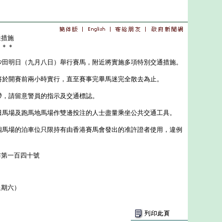
通措施
＊＊＊
田明日（九月八日）舉行賽馬，附近將實施多項特別交通措施。
於開賽前兩小時實行，直至賽事完畢馬迷完全散去為止。
，請留意警員的指示及交通標誌。
馬場及跑馬地馬場作雙邊投注的人士盡量乘坐公共交通工具。
馬場的泊車位只限持有由香港賽馬會發出的准許證者使用，違例
布第一百四十號
星期六）