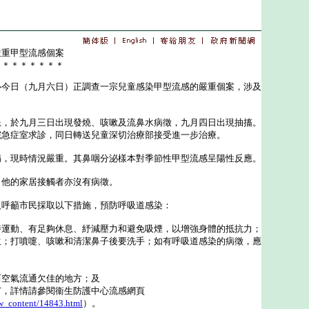
嚴重甲型流感個案
＊＊＊＊＊＊＊＊
日（九月六日）正調查一宗兒童感染甲型流感的嚴重個案，涉及
於九月三日出現發燒、咳嗽及流鼻水病徵，九月四日出現抽搐。
院急症室求診，同日轉送兒童深切治療部接受進一步治療。
現時情況嚴重。其鼻咽分泌樣本對季節性甲型流感呈陽性反應。
他的家居接觸者亦沒有病徵。
籲市民採取以下措施，預防呼吸道感染：
時運動、有足夠休息、紓減壓力和避免吸煙，以增強身體的抵抗力；
生；打噴嚏、咳嗽和清潔鼻子後要洗手；如有呼吸道感染的病徵，應
而空氣流通欠佳的地方；及
苗，詳情請參閱衞生防護中心流感網頁
w_content/14843.html
）。