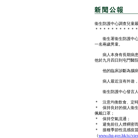
衞生防護中心調查兒童
＊＊＊＊＊＊＊＊＊＊
衞生署衞生防護中心今
一名兩歲男童。
病人本身有長期病患，
他於九月四日到屯門醫
他的臨床診斷為腦病，
病人最近沒有外遊，
衞生防護中心發言人呼
＊ 注意均衡飲食、定
＊ 保持良好的個人衞
佩戴口罩；
＊ 保持空氣流通；
＊ 避免前往人煙稠密
＊ 接種季節性流感疫
（
www.chp.gov.hk/tc/vie