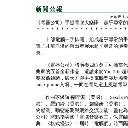
《電器公司》手提電腦大樂隊 超乎尋常的
＊＊＊＊＊＊＊＊＊＊＊＊＊＊＊＊＊＊＊
十部電腦一字排開，組成超乎尋常的手提電腦
電子才華洋溢的演出者展示超乎尋常的演奏
會。
《電器公司》將演奏四位灸手可熱當代
曲家的五首全新作品，還請來於YouTube
奏家孫穎麟，破天方與手提電腦樂團玩協奏
smartphone入場，一同在電氣道上風馳電
作曲家保羅‧蘭斯基（美國）、Sascia Pel
港）、羅穎綸（香港）、鄧樂妍（香港）、
物感測、動態感測與網絡交流功能，盡化為
公司》將點指美國「電腦音樂教主」保羅蘭
典：《格式怪談》！屆時「電腦們」時而隔