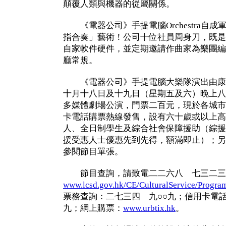
顛覆人類與機器的從屬關係。
《電器公司》手提電腦Orchestra自
指合奏」藝術！公司十位社員周身刀，既是
自家軟件硬件，並定期邀請作曲家為樂團編
廳常規。
《電器公司》手提電腦大樂隊演出由康
十月十八日及十九日（星期五及六）晚上八
多媒體劇場公演，門票二百元，現於各城市
卡電話購票熱線發售，設有六十歲或以上高
人、全日制學生及綜合社會保障援助（綜援
援受惠人士優惠先到先得，額滿即止）；另
參閱節目單張。
節目查詢，請致電二二六八 七三二三
www.lcsd.gov.hk/CE/CulturalService/Progra
票務查詢：二七三四 九○○九；信用卡電
九；網上購票：
www.urbtix.hk
。