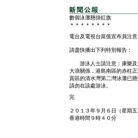
數個泳灘懸掛紅旗
＊＊＊＊＊＊＊＊
電台及電視台當值宣布員注意
請盡快播出下列特別報告：
游泳人士請注意：康樂及文
大浪關係，港島南區的赤柱正
貢區的清水灣第二灣泳灘已懸
請勿在該處游泳。
完
２０１３年９月６日（星期五
香港時間９時４０分