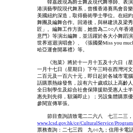
韓嘉政現為爵士舞及現代舞導師、表演
港演藝學院現代舞系，曾獲香港賽馬會音樂
美國紐約深造，取得藝術學士學位。在紐約
舞團及編舞合作。回港後，與林建洪及梁秀
匠」。編舞工作方面，她曾為二○○八年香
意門》等演出編舞，並活躍於各大小舞蹈演出
世界巡迴演唱會》、《張國榮Miss you m
哈亞運會開幕禮》等。
《泡菜》將於十一月十五及十六日（星
一月十七日（星期日）下午三時在西灣河文
二百元及一百六十元，即日起於各城市電腦
話購票熱線發售，設有六十歲或以上高齡人
全日制學生及綜合社會保障援助受惠人士半
惠先到先得，額滿即止）；另設集體購票優
參閱宣傳單張。
節目查詢請致電二二六八 七三二三，
www.lcsd.gov.hk/ce/CulturalService/Progra
票務查詢：二七三四 九○○九；信用卡電