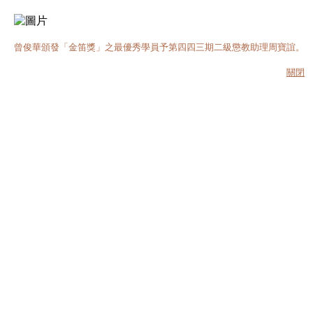
曾俊華頒發「金笛獎」之最優秀學員予第四四三期二級懲教助理周寶誼。
關閉