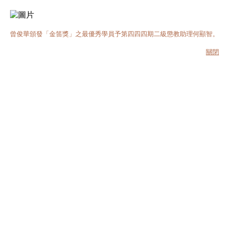
曾俊華頒發「金笛獎」之最優秀學員予第四四四期二級懲教助理何顯智。
關閉