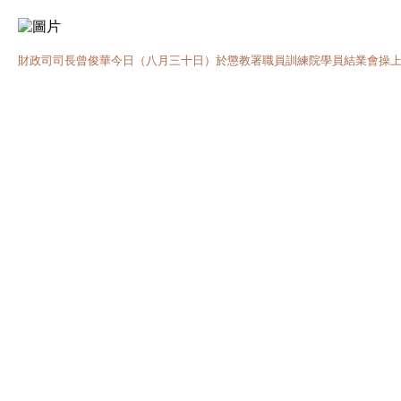
財政司司長曾俊華今日（八月三十日）於懲教署職員訓練院學員結業會操