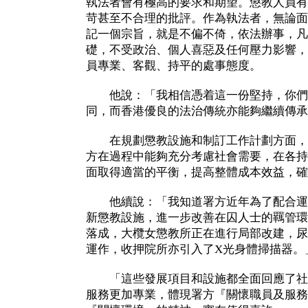
執法者會有極高的要求和期望。懲教人員有
苛甚至不合理的批評。作為執法者，無論面
記一個宗旨，就是不偏不倚，依法辦事，凡
礎，不受政治、個人喜惡及任何壓力影響，
員專業、客觀、持平的處事態度。
他說：「我相信憑着這一份堅持，你們
同，而香港優良的法治傳統亦能夠繼續傳承
在規劃懲教設施和制訂工作計劃方面，
方在過程中能夠充分考慮社會需要，在各持
面取得適當的平衡，提高整體成本效益，確
他續說：「我知道署方近年為了配合運
新懲教設施，進一步改善在囚人士的羈管環
落成，大欖女懲教所正在進行局部改建，尿
運作，收押院所亦引入了X光身體掃描器。
「這些發展項目和設施都全面回應了社
服務更加專業，體現署方『關懷職員及服務