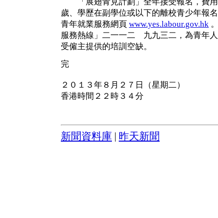
「展翅青見計劃」全年接受報名，費用
歲、學歷在副學位或以下的離校青少年報名
青年就業服務網頁
www.yes.labour.gov.hk
。
服務熱線」二一一二 九九三二，為青年人
受僱主提供的培訓空缺。
完
２０１３年８月２７日（星期二）
香港時間２２時３４分
新聞資料庫
|
昨天新聞