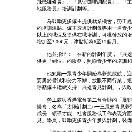
飛機維修員』、『見習咖啡調配員』、『主
地服務員』培訓計劃等。」
為鼓勵更多僱主提供就業機會，勞工處
的培訓津貼。僱主透過計劃每聘用一名青少年
以上的職位及提供在職培訓，可獲發放的培訓
增加至3,000元，津貼期為6至12個月。
他並指出：「在新的計劃年度，『展翅
供更『到位』的服務，照顧青少年的培訓和
他勉勵一眾青少年開始為夢想啟航，迎
要勇於嘗試和努力不懈，放眼不同行業，絕
呼籲僱主繼續支持「展翅青見計劃」，與政
勞工處與香港電台第二台合辦的「展翅
樂會，名為「太陽計劃二○一三展翅青見夢
成長、領導才能、社會服務或工作表現方面
見」學員，鼓勵更多青少年參與計劃，裝備