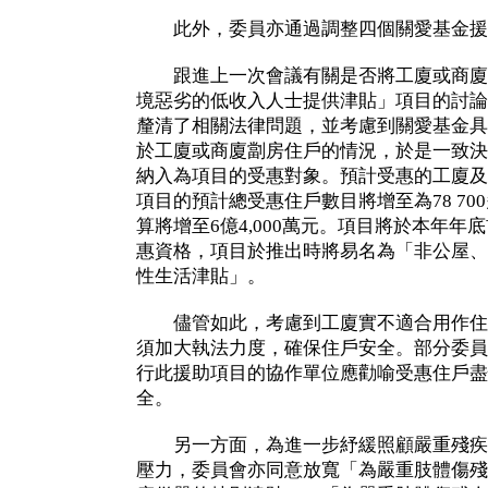
此外，委員亦通過調整四個關愛基金援
跟進上一次會議有關是否將工廈或商廈
境惡劣的低收入人士提供津貼」項目的討論
釐清了相關法律問題，並考慮到關愛基金具
於工廈或商廈劏房住戶的情況，於是一致決
納入為項目的受惠對象。預計受惠的工廈及商
項目的預計總受惠住戶數目將增至為78 70
算將增至6億4,000萬元。項目將於本年
惠資格，項目於推出時將易名為「非公屋、
性生活津貼」。
儘管如此，考慮到工廈實不適合用作住
須加大執法力度，確保住戶安全。部分委員
行此援助項目的協作單位應勸喻受惠住戶盡
全。
另一方面，為進一步紓緩照顧嚴重殘疾
壓力，委員會亦同意放寬「為嚴重肢體傷殘