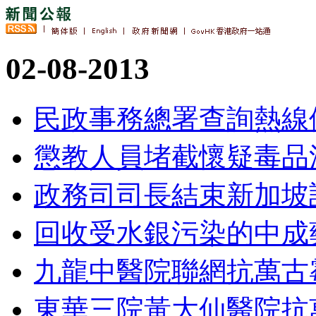
02-08-2013
民政事務總署查詢熱線
懲教人員堵截懷疑毒品
政務司司長結束新加坡
回收受水銀污染的中成
九龍中醫院聯網抗萬古
東華三院黃大仙醫院抗