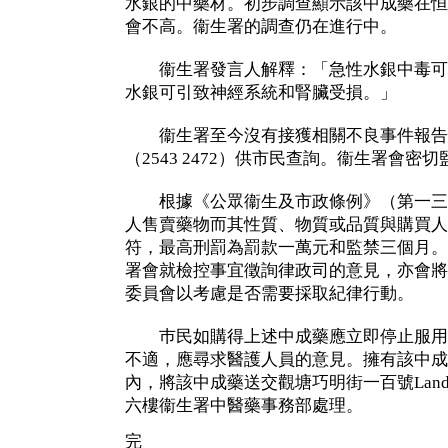
水銀的中藥材。初步調查顯示該中成藥在恒
會不高。衞生署的調查仍在進行中。
衞生署發言人解釋：「急性水銀中毒可
水銀可引致神經系統和腎臟受損。」
衞生署至今沒有接獲相關不良事件報告
（2543 2472）供市民查詢。衞生署會密
根據《公眾衞生及市政條例》（第一三
人售賣藥物而其性質、物質或品質與購買人
符，最高刑罰為罰款一萬元和監禁三個月。
署會就檢控事宜徵詢律政司的意見，亦會將
委員會以考慮是否需要採取紀律行動。
巿民如購得上述中成藥應立即停止服用
不適，應尋求醫護人員的意見。擁有該中成
內，將該中成藥送交觀塘巧明街一百號Landma
六樓衞生署中醫藥事務部處理。
完