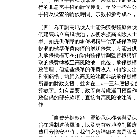
（三）由於手術種類繁多，醫院管理局並未
行的非急需手術的輪候時間。至於一些在公
手術及檢查的輪候時間、宗數和參考成本，
（四）為了讓高風險人士能夠獲得醫療保險
們建議成立高風險池，以便承接高風險人士
單。如提供保障的承保機構評估某些保單需
收取的標準保費兩倍的附加保費，方能提供
則承保機構可在扣除由醫保計劃監管機構訂
取的保費轉移至高風險池。此後，承保機構
政管理，但這些保單的保費收入（扣除支出
利潤虧損，均歸入高風險池而非該承保機構
所需的財政支援，並會在二○一三年底提交
算數字。如有需要，政府會考慮運用預留作
政儲備的部分款項，直接向高風險池注資，
作。
「自費分擔款額」屬於承保機構與受保
旨在遏制道德風險，以及更有效地控制醫療
費用分擔安排時，我們必須詳細考慮是否會