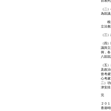
目表列
（二）
為區議
根據
立法會
（三）
（四）
議與立
例，各
八區區
（五）
及政治
曾考慮
心考慮
二）功
津安排
完
２０１
香港時