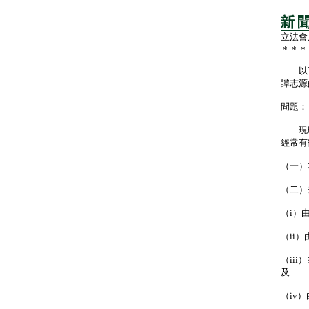
立法會
＊＊＊
以下
譚志源
問題：
現時
經常有
（一）
（二）
（i）
（ii
（ii
及
（iv