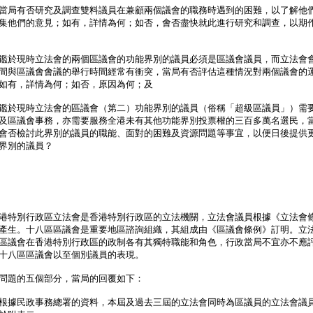
當局有否研究及調查雙料議員在兼顧兩個議會的職務時遇到的困難，以了解他
集他們的意見；如有，詳情為何；如否，會否盡快就此進行研究和調查，以期
鑑於現時立法會的兩個區議會的功能界別的議員必須是區議會議員，而立法會
間與區議會會議的舉行時間經常有衝突，當局有否評估這種情況對兩個議會的
如有，詳情為何；如否，原因為何；及
鑑於現時立法會的區議會（第二）功能界別的議員（俗稱「超級區議員」）需
及區議會事務，亦需要服務全港未有其他功能界別投票權的三百多萬名選民，
會否檢討此界別的議員的職能、面對的困難及資源問題等事宜，以便日後提供
界別的議員？
特別行政區立法會是香港特別行政區的立法機關，立法會議員根據《立法會
產生。十八區區議會是重要地區諮詢組織，其組成由《區議會條例》訂明。立
區議會在香港特別行政區的政制各有其獨特職能和角色，行政當局不宜亦不應
十八區區議會以至個別議員的表現。
題的五個部分，當局的回覆如下：
根據民政事務總署的資料，本屆及過去三屆的立法會同時為區議員的立法會議