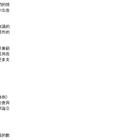
們的情
作出改
會議的
運作的
要兼顧
當局長
更多支
條例》
法會與
評論立
員的數