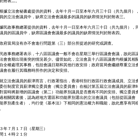
於附表二。
根據立法會秘書處提供的資料，去年十月一日至本年六月三十日（共九個月）
員的立法會議員中，缺席立法會會議最多的議員的缺席情況列於附表三。
民政事務總署提供的資料，去年十月一日至本年六月三十日（共九個月），
議員的區議員中，缺席區議會會議最多的議員的缺席情況列於附表四。
政府當局沒有亦不會進行問題第（三）部分所提述的研究或調查。
民政事務總署表示，十八區區議會一般不會在星期三舉行區議會會議，故此區
法會會期出現衝突的情況甚少。儘管如此，立法會及十八區區議會均根據其相
自全權處理其事務，包括會議日期和其他行政安排；政府當局會繼續尊重立法
議會在履行其職務時所作的決定和安排。
就立法會議員的薪津而言，行政署指出，香港特別行政區行政會議成員、立法
委任制度官員薪津獨立委員會（獨立委員會）在檢討第五屆立法會議員的薪津
對當時將新增的區議會（第二）功能界別議員是否應有不同的安排。獨立委員
過相關因素後，認為經地方選區和功能界別選出的立法會議員（包括從區議會
能界別產生者），均行使《基本法》下相同的憲法權力和職能，故此應享有同
。
３年７月１７日（星期三）
間１４時２１分