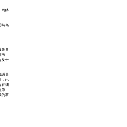
，同時
同時為
議會會
關法
會及十
會議員
時，已
會在細
（第
樣的薪