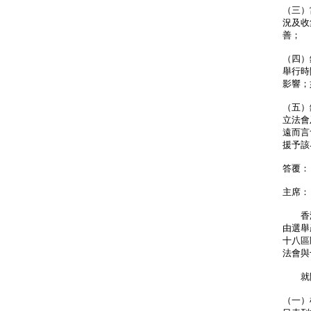
（三）
況及收
善；
（四）
舉行時
影響；
（五）
立法會
遠而言
援予該
答覆：
主席：
香港
由選舉
十八區
法會與
就問
（一）