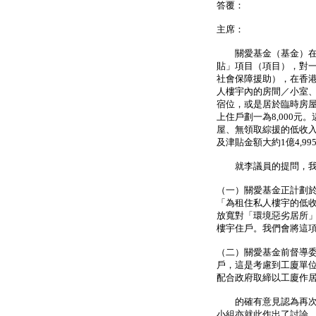
答覆：
主席：
關愛基金（基金）在去
貼」項目（項目），對
社會保障援助），在香
人樓宇內的房間／小室、
宿位，或是居於臨時房屋或
上住戶劃一為8,000
屋、無領取綜援的低收入人
及津貼金額大約1億4,99
就李議員的提問，我
（一）關愛基金正計劃
「為租住私人樓宇的低
放寬對「環境惡劣居所
樓宇住戶。我們會將這
（二）關愛基金前督導
戶，這是考慮到工廈單
配合政府取締以工廈作
的確有意見認為再次推
小組亦就此作出了討論