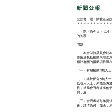
立法會一題：關愛基金
＊＊＊＊＊＊＊＊＊＊
以下為今日（七月十七
的答覆：
問題：
本會財務委員會於本年
要用途包括援助未能受
預計有關的援助項目可
（一）有關援助N無人
（二）鑑於部分N無人
低收入人士，未能受惠
目，當局會否考慮將他
何；及
（三）會否考慮每年提
會，詳情為何；如否，