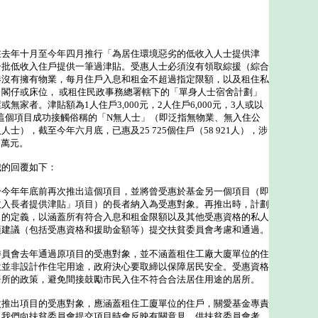
年十月至今年四月推行「為居住環境惡劣的低收入人士提供津
一批低收入住戶提供一筆過津貼。受惠人士必須沒有領取綜援（綜合
港沒有擁有物業，每月住戶入息和租金不超過指定限額，以及租住私
閣仔或床位， 或租住民政事務總署轄下的「單身人士宿舍計劃」
無家者。津貼額為1人住戶3,000元，2人住戶6,000元，3人或以
元。這個項目成功接觸俗稱的「N無人士」（即泛指無物業、無入住公
士），截至今年六月底，已惠及25 725個住戶（58 921人），涉
5萬元。
的回覆如下：
於今年年底前再次推出這個項目，並將曾受惠於基金另一個項目（即
收入長者提供津貼」項目）的長者納入為受惠對象。再推出時，計劃
」的定義，以涵蓋所有符合入息和租金限額以及其他受惠資格的私人
項建議（包括受惠資格和援助金額等）提交扶貧委員會考慮和通過。
委員會去年通過原項目的受惠對象，並不涵蓋租住工廠大廈單位的住
位並非設計作住宅用途，政府決心要取締以保障居民安全。受惠資格
居所的政策，避免間接鼓勵市民入住不符合合法居住用途的居所。
出項目的受惠對象，應涵蓋租住工廈單位的住戶，關愛基金專責
。我們向扶貧委員會提交項目時會反映有關意見，供扶貧委員會考