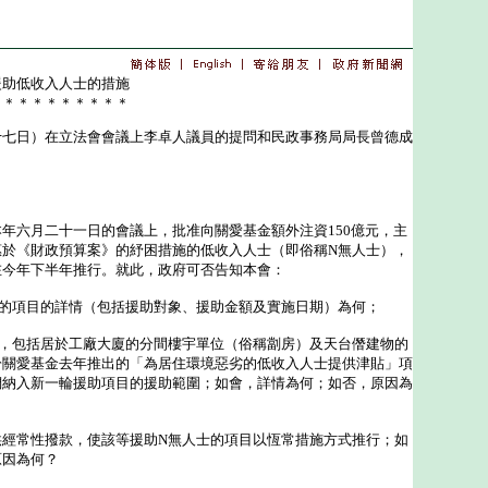
援助低收入人士的措施
＊＊＊＊＊＊＊＊＊＊
日）在立法會會議上李卓人議員的提問和民政事務局局長曾德成
六月二十一日的會議上，批准向關愛基金額外注資150億元，主
惠於《財政預算案》的紓困措施的低收入人士（即俗稱N無人士），
在今年下半年推行。就此，政府可否告知本會：
士的項目的詳情（包括援助對象、援助金額及實施日期）為何；
士，包括居於工廠大廈的分間樓宇單位（俗稱劏房）及天台僭建物的
於關愛基金去年推出的「為居住環境惡劣的低收入人士提供津貼」項
們納入新一輪援助項目的援助範圍；如會，詳情為何；如否，原因為
供經常性撥款，使該等援助N無人士的項目以恆常措施方式推行；如
原因為何？