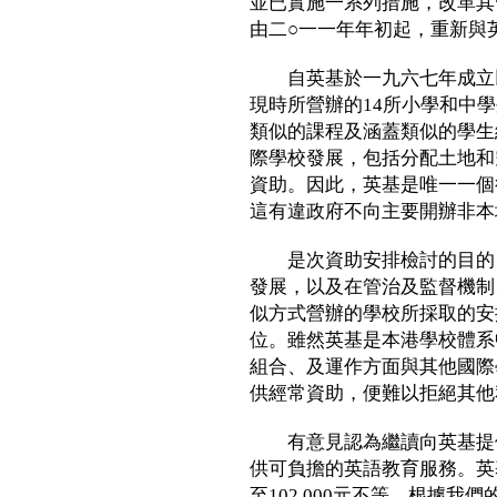
並已實施一系列措施，改革其
由二○一一年年初起，重新與
自英基於一九六七年成立以
現時所營辦的14所小學和中
類似的課程及涵蓋類似的學生
際學校發展，包括分配土地和
資助。因此，英基是唯一一個
這有違政府不向主要開辦非本
是次資助安排檢討的目的，
發展，以及在管治及監督機制
似方式營辦的學校所採取的安
位。雖然英基是本港學校體系
組合、及運作方面與其他國際
供經常資助，便難以拒絕其他
有意見認為繼讀向英基提供
供可負擔的英語教育服務。英基
至102,000元不等。根據