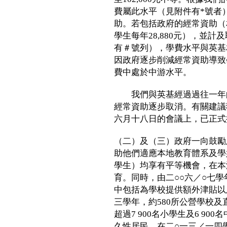
費屬此水平（見附件有*號者
助。若包括政府的經常資助（相
學生每年28,880元），並
有＃號列），學費水平與英基
因政府逐步削減經常資助導致
費中處於中游水平。
我們與英基經過過往一年的
經常資助逐步取消。有關建議
六月十八日的會議上，已正式
（二）及（三）政府一向鼓勵
助他們適應本地教育體系及學
學生）均享有平等機會，在本
育。同時，由二○○六／○七
中包括為學校提供額外津貼以
三學年，約580所公營學校
超過7 900名小學生及6 9
久性居民。在二○一三／一四