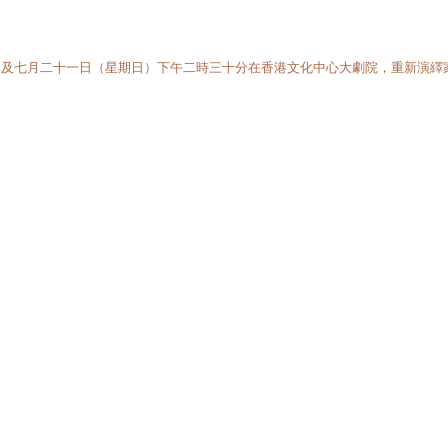
分及七月二十一日（星期日）下午二時三十分在香港文化中心大劇院，重新演繹