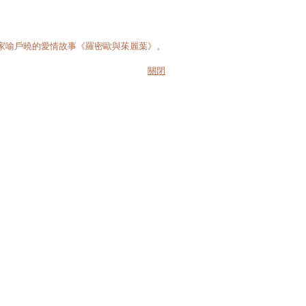
家喻戶曉的愛情故事《羅密歐與茱麗葉》。
關閉