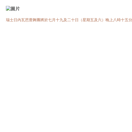
瑞士日內瓦芭蕾舞團將於七月十九及二十日（星期五及六）晚上八時十五