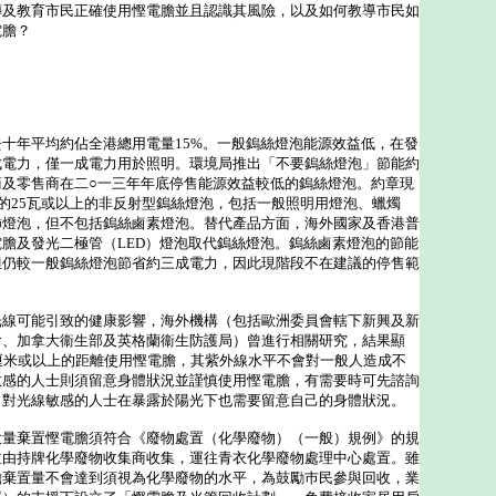
傳及教育市民正確使用慳電膽並且認識其風險，以及如何教導市民如
電膽？
十年平均約佔全港總用電量15%。一般鎢絲燈泡能源效益低，在發
成電力，僅一成電力用於照明。環境局推出「不要鎢絲燈泡」節能約
商及零售商在二○一三年年底停售能源效益較低的鎢絲燈泡。約章現
源的25瓦或以上的非反射型鎢絲燈泡，包括一般照明用燈泡、蠟燭
飾燈泡，但不包括鎢絲鹵素燈泡。替代產品方面，海外國家及香港普
膽及發光二極管（LED）燈泡取代鎢絲燈泡。鎢絲鹵素燈泡的節能
但仍較一般鎢絲燈泡節省約三成電力，因此現階段不在建議的停售範
可能引致的健康影響，海外機構（包括歐洲委員會轄下新興及新
會、加拿大衞生部及英格蘭衞生防護局）曾進行相關研究，結果顯
厘米或以上的距離使用慳電膽，其紫外線水平不會對一般人造成不
敏感的人士則須留意身體狀況並謹慎使用慳電膽，有需要時可先諮詢
，對光線敏感的人士在暴露於陽光下也需要留意自己的身體狀況。
大量棄置慳電膽須符合《廢物處置（化學廢物）（一般）規例》的規
並由持牌化學廢物收集商收集，運往青衣化學廢物處理中心處置。雖
膽棄置量不會達到須視為化學廢物的水平，為鼓勵巿民參與回收，業