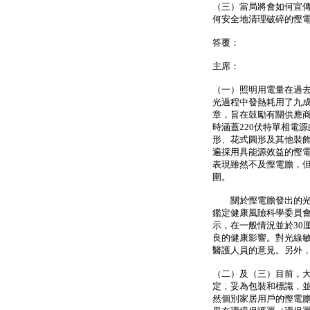
（三）當局將會如何宣
何安全地清理破碎的慳
答覆：
主席：
（一）照明用電量在過去
光過程中發熱耗用了九
章，旨在鼓勵有關供應
時涵蓋220伏特單相電
形、花式圓形及其他裝
遍採用具能源效益的慳電
表現雖然不及慳電膽，
圍。
關於慳電膽發出的光線
鑑定健康風險科學委員
示，在一般情況並於30
良的健康影響。對光線
醫護人員的意見。另外
（二）及（三）目前，
定，妥為包裝和標識，
然個別家居用戶的慳電