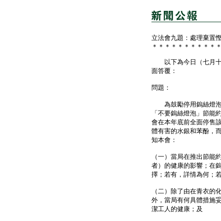
立法會九題：處理棄置
＊＊＊＊＊＊＊＊＊＊
以下為今日（七月十七
面答覆：
問題：
為鼓勵停用鎢絲燈泡而
「不要鎢絲燈泡」節能
會在本年底前全面停售
體有害的水銀和苯酚，
知本會：
（一）當局在推出節能
者）的健康的影響；在
擇；若有，詳情為何；
（二）除了由在青衣的
外，當局有何具體措施
潔工人的健康；及