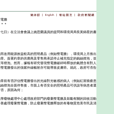
慳電膽
＊＊＊
日）在立法會會議上姚思榮議員的提問和環境局局長黃錦星的書
改用能源效益較高的照明產品（例如慳電膽），環境局上月推出
約章。簽署約章的供應商及零售商承諾停止補充指定的鎢絲燈泡，並
該等燈泡。然而，據報有研究發現慳電膽破碎時釋放的氣體含有對人
而慳電膽發出的強紫外線幅射亦可能導致皮膚癌。就此，政府可否告
約章前有否評估慳電膽發出的光線對光敏感的病人（例如紅斑狼瘡患
鎢絲燈泡全面停售後，市面上有否安全的照明產品可供該等病患者選
若否，原因為何；
化學廢物處理中心處理政府部門的廢棄慳電膽及鼓勵有關的回收活動
妥善處理廢棄慳電膽，防止廢棄慳電膽釋放的有毒物質危害市民及清