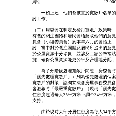
總計 13 00
一如上述，他們會被置於寬敞戶名單的
討工作。
（二）房委會在制定及檢討寬敞戶政策時，
有關的關注團體和居民會晤聽取他們的意見
員會（小組委員會）於本年六月的會議上，
討，當中對於關注團體及居民所提出的意見
於公屋資源十分珍貴，並涉及巨額公帑補貼
施，確保公屋資源能更公平及合理地分配，
為了分階段處理寬敞戶問題，房委會將
「優先處理寬敞戶」）列為優先處理的個案
寬敞戶的對策，諮詢立法會房屋事務委員會
會滙報將「最嚴重寬敞戶」（現稱「優先處
住密度超過每人35平方米下調至34平方米
支持。
由於現時大部分居住密度為每人34平方