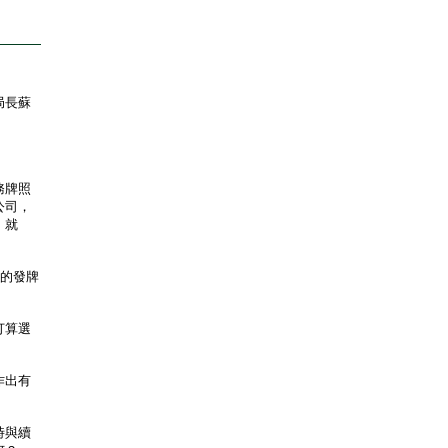
局長蘇
務牌照
公司，
。就
定的發牌
打算選
作出有
時與續