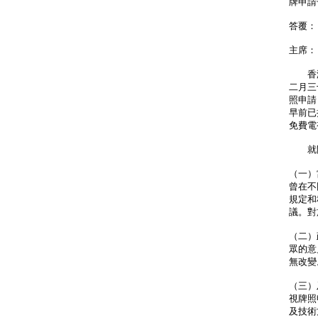
牌申請
答覆：
主席：
香港電
二月三
照申請
早前已
免費電
就問
（一）
曾在不
規定和
議。對
（二）
眾的意
無改變
（三）
視牌照
及技術