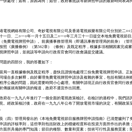
一併處理；如有，原因為何；如否，政府審批該等新牌照申請的最新時間表為
視網絡有限公司、奇妙電視有限公司及香港電視娛樂有限公司分別於二○○
十一日、二○一○年一月十五日及二○一○年三月三十一日提交本地免費電視節目
（免費電視牌照申請）。前廣播事務管理局（即通訊事務管理局的前身）（管
按照《廣播條例》（第562章）（條例）及既定程序，根據多項相關因素完成
視牌照申請，並就該等申請向行政長官會同行政會議提交建議。
題的四部分，我的答覆如下：
當局一直根據條例及既定程序，盡快且謹慎地處理三份免費電視牌照申請。正
同場合多次解釋，由於審理免費電視牌照申請涉及複雜的事宜，包括有關法例
程序公義的問題，因此需要時間小心處理。有關申請現正由行政長官會同行政
於傳媒就有關申請的報道，政府不適宜作出回應。
政府在一九九八年進行了一個全面的電視政策檢討。在檢討的過程中，我們諮
見。經政策檢討後，政府在一九九八年公布了開放電視市場的決定，有關政策
。
及（四）管理局發出的《本地免費電視節目服務牌照申請指南》已清楚臚列了
申請的評核準則，這些準則包括財政上的穩健程度和在投資方面所作出的承擔
方面所具備的專門知識；節目的種類、數量和質素；技術可行性及服務質素；