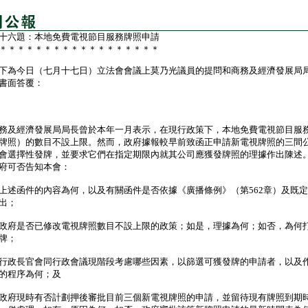
十六題：本地免費電視節目服務牌照申請
＊＊＊＊＊＊＊＊＊＊＊＊＊＊＊＊＊＊
為今日（七月十七日）立法會會議上莫乃光議員的提問和商務及經濟發展局
書面答覆：
及經濟發展局局長曾於本年一月表示，在現行政策下，本地免費電視節目服
牌照）的數目不設上限。然而，政府據報較早前致函正申請新電視牌照的三間
會選擇性發牌，並要求它們在指定期限內就其公司應獲發牌照的理據作出陳述
府可否告知本會：
上述函件的內容為何，以及有關函件是否依據《廣播條例》（第562章）及既
出；
政府是否已修改電視牌照數目不設上限的政策；如是，理據為何；如否，為何
牌；
行政長官會同行政會議現階段考慮哪些因素，以篩選可獲發牌的申請者，以及
的程序為何；及
政府現時有否計劃押後審批目前三個新電視牌照的申請，並留待現有牌照到期