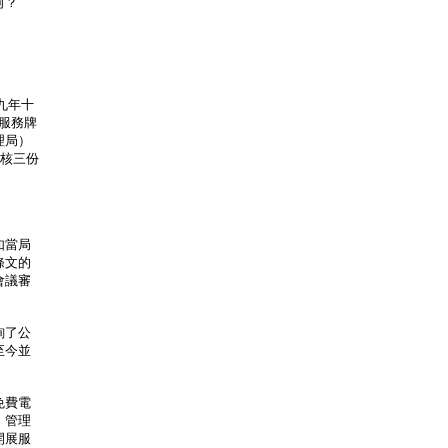
何？
九年十
服務牌
理局）
審核三份
如當局
條文的
會議審
詢了公
至今並
免費電
；管理
開展服