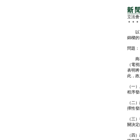
立法會
＊＊＊
以下
錦樑的
問題：
商務
（電視
表明將
此，政
（一）
程序發
（二）
擇性發
（三）
關決定
（四）