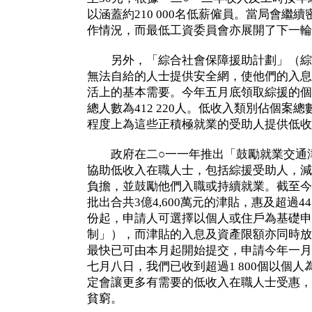
以涵蓋約210 000名低薪僱員。當局會繼
作情況，而最低工資委員會亦展開了下一輪
另外，「綜合社會保障援助計劃」（綜
無法自給的人士提供安全網，使他們的入息
活上的基本需要。今年五月底領取綜援的個案總
總人數為412 220人。低收入類別佔個案總數
程度上為這些正積極就業的受助人提供低收
政府在二○一一年推出「鼓勵就業交通津
協助低收入在職人士，包括綜援受助人，減
負擔，並鼓勵他們入職或持續就業。截至今
批出合共3億4,600萬元的津貼，惠及超過4
份起，申請人可選擇以個人或住戶為基礎申
制」），而津貼的入息及資產限額亦同時放
最快已可由本月起開始提交，申請今年一月
七月八日，我們已收到超過1 800個以個
定會讓更多有需要的低收入在職人士受惠，
貧窮。