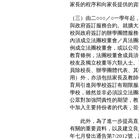
家長的程序和向家長提供的資
（三）由二○○○／○一學年
與政府簽訂服務合約。就擴大
校與政府簽訂的辦學團體服務
內須成立法團校董會／具法團
例成立法團校董會，或以公司
教育條例，法團校董會成員須
校友及獨立校董等六類人士。
員除校長、辦學團體代表、其
用）外，亦須包括家長及教師
育局引進與學校簽訂有期限服
學校，雖然並非必須設立法團
公眾對加強問責性的期望，教
中加入主要持份者的代表，並
此外，為了進一步提高直資
有關的重要資料，以及建立良
年七月發出通告第7/2012