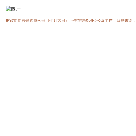
財政司司長曾俊華今日（七月六日）下午在維多利亞公園出席「盛夏香港．動漫