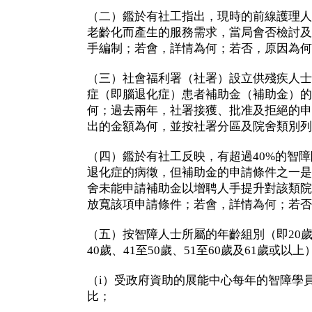
（二）鑑於有社工指出，現時的前線護理人
老齡化而產生的服務需求，當局會否檢討及
手編制；若會，詳情為何；若否，原因為何
（三）社會福利署（社署）設立供殘疾人士
症（即腦退化症）患者補助金（補助金）的
何；過去兩年，社署接獲、批准及拒絕的申
出的金額為何，並按社署分區及院舍類別列
（四）鑑於有社工反映，有超過40%的智障
退化症的病徵，但補助金的申請條件之一是
舍未能申請補助金以增聘人手提升對該類院
放寬該項申請條件；若會，詳情為何；若否
（五）按智障人士所屬的年齡組別（即20歲或
40歲、41至50歲、51至60歲及61歲或以
（i）受政府資助的展能中心每年的智障學
比；