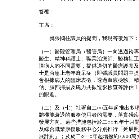
答覆：
主席：
就張國柱議員的提問，我現答覆如下：
（一）醫院管理局（醫管局）一向透過跨專
醫生、精神科護士、職業治療師、醫務社工
障病人的不同需要，提供適切的醫療護養及
士是否患上老年癡呆症（即張議員問題中提
會根據病人的臨床表徵，透過血液檢驗、精
估、腦部掃描及磁力共振造影檢查等評估工
的跟進。
（二）及（七）社署自二○○五年起推出多
體機能衰退的服務使用者的需要，落實殘疾
發展方向。這些措施包括於二○○五年十月
及綜合職業康復服務中心分別推行「延展照
展計劃」；及於二○一○年起增撥約3,900