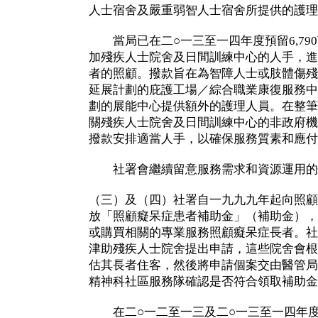
人士宿舍及嚴重弱智人士宿舍所提供的護理
當局已在二○一三至一四年度預留6,79
加殘疾人士院舍及日間訓練中心的人手，進
者的照顧。撥款旨在為智障人士或肢體傷殘
延展計劃的庇護工場／綜合職業康復服務中
劃的展能中心提供額外的護理人員。在整筆
關殘疾人士院舍及日間訓練中心的非政府機
撥款安排適當人手，以確保服務質素和應付
社署會繼續留意服務需求和資源運用的
（三）及（四）社署自一九九九年起向照顧
放「照顧癡呆症患者補助金」（補助金），
或購買相關的專業服務照顧癡呆症長者。社
津助殘疾人士院舍提出申請，這些院舍會根
估其長者住客，然後將申請個案交由醫管局
精神科社區服務隊確認是否符合領取補助金
在二○一二至一三及二○一三至一四年度