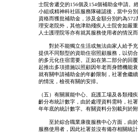
士院舍遞交的156個及154個補助金申請
小組或精神科社區服務隊確認後，當中分別有
資格而獲批補助金，涉及金額分別約為572
理安老院外，其他津助殘疾人士院舍如嚴重
人士護理院等亦有就其服務使用者的情況而
對於不能獨立生活或無法由家人給予充
提供不同類型的資助住宿照顧服務，以切合
的多元化住宿需要。正如在第二部分的回覆
起推出多項措施以照顧因年老而身體機能衰
就有關申請補助金的年齡限制，社署會繼續
的情況，檢視有關的安排。
（五）有關展能中心、庇護工場及各類殘疾
齡分布統計數字，由於處理資料需時，社署
年年底的統計數字。有關資料分別載列於附
至於綜合職業康復服務中心方面，由於
服務使用者，因此社署並沒有備存相關統計