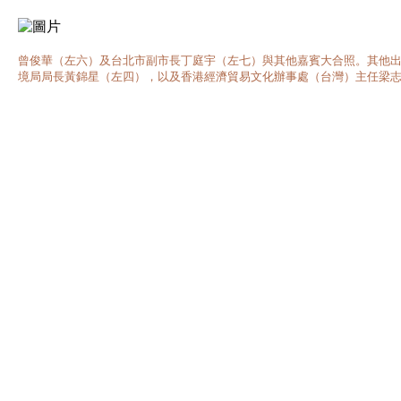
曾俊華（左六）及台北市副市長丁庭宇（左七）與其他嘉賓大合照。其他
境局局長黃錦星（左四），以及香港經濟貿易文化辦事處（台灣）主任梁