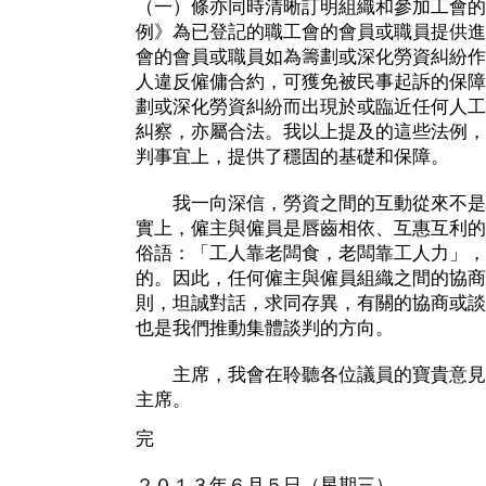
（一）條亦同時清晰訂明組織和參加工會的
例》為已登記的職工會的會員或職員提供進
會的會員或職員如為籌劃或深化勞資糾紛作
人違反僱傭合約，可獲免被民事起訴的保障
劃或深化勞資糾紛而出現於或臨近任何人工
糾察，亦屬合法。我以上提及的這些法例，
判事宜上，提供了穩固的基礎和保障。
我一向深信，勞資之間的互動從來不是
實上，僱主與僱員是唇齒相依、互惠互利的
俗語：「工人靠老闆食，老闆靠工人力」，
的。因此，任何僱主與僱員組織之間的協商
則，坦誠對話，求同存異，有關的協商或談
也是我們推動集體談判的方向。
主席，我會在聆聽各位議員的寶貴意見
主席。
完
２０１３年６月５日（星期三）