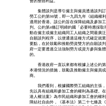
會的整體利益。
集體談判是導引僱主與僱員透過談判訂
勞工公約第98號，即一九四九年《組織權
適用於香港。該公約旨在保障組織及參加工
判。公約第4條訂明締約國「必要時應採取
動在僱主或僱主組織同工人組織之間最廣泛
自願談判程序，以便通過這種方式確定就業
要點，在於鼓勵和推動勞資雙方的自願談判
府一定要透過立法強制勞方或資方參與集體
的。
香港政府一直以來都有根據上述公約第4
本港情況的措施，鼓勵及推動僱主與僱員或
商。
我們看到，根據國際勞工組織的主張，
先以具有組織和參加工會的權利為基礎。在
港人權法案》為巿民組織和參加工會的權利
障結社自由外，《基本法》第二十七條及《