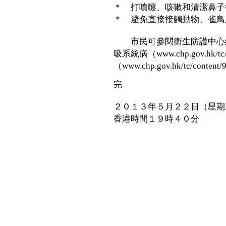
＊ 打噴嚏、咳嗽和清潔鼻子
＊ 避免直接接觸動物、雀鳥
市民可參閱衞生防護中心網
吸系統病（www.chp.gov.hk/tc
（www.chp.gov.hk/tc/cont
完
２０１３年５月２２日（星期
香港時間１９時４０分