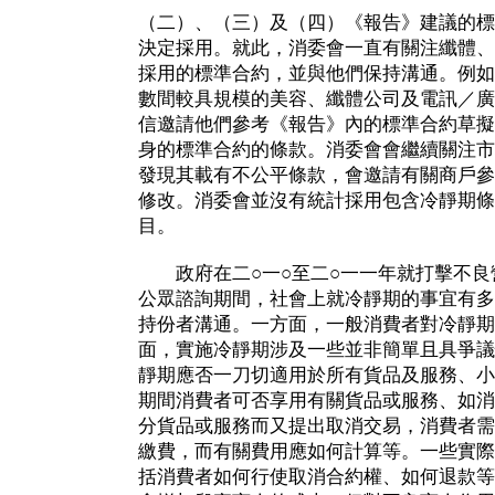
（二）、（三）及（四）《報告》建議的標
決定採用。就此，消委會一直有關注纖體、
採用的標準合約，並與他們保持溝通。例如
數間較具規模的美容、纖體公司及電訊／廣
信邀請他們參考《報告》內的標準合約草擬
身的標準合約的條款。消委會會繼續關注市
發現其載有不公平條款，會邀請有關商戶參
修改。消委會並沒有統計採用包含冷靜期條
目。
政府在二○一○至二○一一年就打擊不良
公眾諮詢期間，社會上就冷靜期的事宜有多
持份者溝通。一方面，一般消費者對冷靜期
面，實施冷靜期涉及一些並非簡單且具爭議
靜期應否一刀切適用於所有貨品及服務、小
期間消費者可否享用有關貨品或服務、如消
分貨品或服務而又提出取消交易，消費者需
繳費，而有關費用應如何計算等。一些實際
括消費者如何行使取消合約權、如何退款等