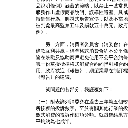
品說明條例》涵蓋的範疇，以禁止一些常見
服務作出虛假商品說明、誤導性遺漏、具威
轉銷售行為、餌誘式廣告宣傳，以及不當地
被判處最高監禁五年及罰款五十萬元。政府
例》。
另一方面，消費者委員會（消委會）在二
條款互利共贏－標準格式消費合約不公平條
旨在鼓勵及協助商戶避免使用不公平合約條
議一份草擬標準格式消費合約的指引和合約
用。政府歡迎《報告》，期望業界在制訂標
《報告》的建議。
就問題的各部分，我謹覆如下：
（一）附表詳列消委會在過去三年就五個較
所接獲的投訴數字。至於有關其他行業的投
繳式消費的投訴作細項分類。就跟進結果方
平均約為七成半。