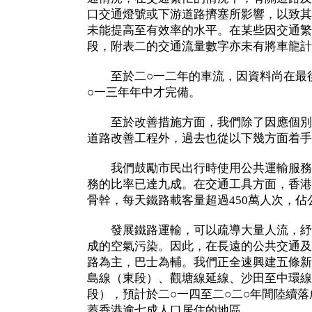
口交通燈號或下游道路擠塞所影響，以致其
未能提高至有效率的水平。在某些因交通繁
段，附表二的交通流量數字亦未有將車龍計
至於二○一二年的車流，因資料尚在最後
○一三年年中才完備。
至於改善措施方面，我們除了因應個別
道路改善工程外，過去也從以下幾方面着手
我們鼓勵市民出行時使用公共運輸服務
務的比率已達九成。在交通工具方面，香港
骨幹，每天鐵路載客量超過450萬人次，
發展鐵路運輸，可以疏導大量人流，紓
成的空氣污染。因此，在長遠的公共交通及
路為主，巴士為輔。我們正全速興建五條新
島線（東段）、觀塘線延線、沙田至中環線
段），預計於二○一四至二○二○年間陸續
蓋香港逾七成人口居住的地區。