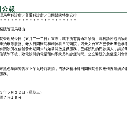
理局專科診所／普通科診所／日間醫院特別安排
＊＊＊＊＊＊＊＊＊＊＊＊＊＊＊＊＊＊＊＊＊
醫院管理局發出︰
管理局今日（五月二十二日）宣布，轄下所有普通科診所、專科診所包括物
業治療等服務、老人日間醫院和精神科日間醫院，因天文台宣布已發出黑色暴
有關診所在信號發出期間未能如常開放提供服務，已經預約的門診病人，請於
信號除下後，致電診所的電話預約系統另約診症時間。公立醫院的急症室則會
黑色暴雨警告在上午九時前取消，門診及精神科日間醫院會因應情況陸續於
服務。
３年５月２２日（星期三）
間７時１９分