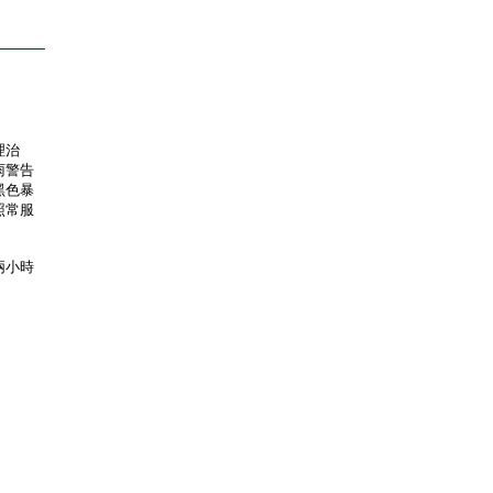
理治
雨警告
黑色暴
照常服
兩小時