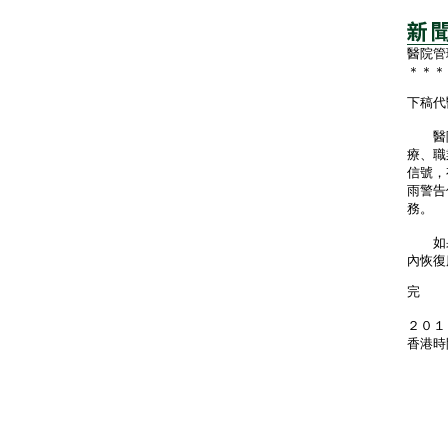
醫院管
＊＊＊
下稿代
醫院
療、職
信號，
雨警告
務。
如果
內恢復
完
２０１
香港時